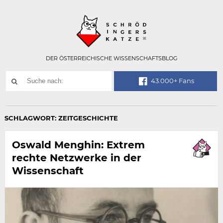
Technisch
SCHRÖDINGER
notwendiges
Feld
für
Recaptcha,
bitte
DER ÖSTERREICHISCHE WISSENSCHAFTSBLOG
ignorieren.
Suchwort
43.000+ Fans
SUCHE
NACH:
SCHLAGWORT:
ZEITGESCHICHTE
Oswald Menghin: Extrem
rechte Netzwerke in der
Wissenschaft