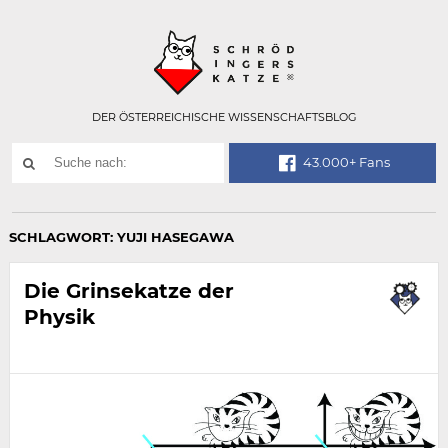
Technisch
SCHRÖDINGER
notwendiges
Feld
für
Recaptcha,
bitte
DER ÖSTERREICHISCHE WISSENSCHAFTSBLOG
ignorieren.
Suchwort
43.000+ Fans
SUCHE
NACH:
SCHLAGWORT:
YUJI HASEGAWA
Die Grinsekatze der
Physik