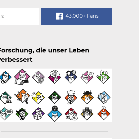
43.000+ Fans
Forschung, die unser Leben
verbessert