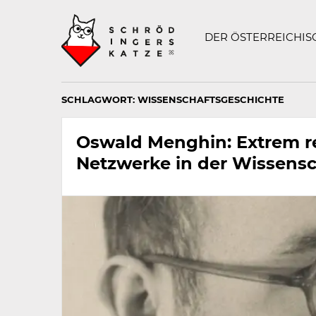
Technisch
SCHRÖDINGERS K
notwendiges
Feld
DER ÖSTERREICHI
für
Recaptcha,
bitte
ignorieren.
SCHLAGWORT:
WISSENSCHAFTSGESCHICHTE
Oswald Menghin: Extrem r
Netzwerke in der Wissensc