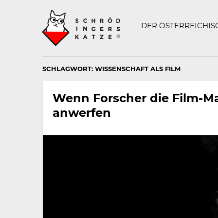
Technisch
SCHRÖDINGERS K
notwendiges
Feld
DER ÖSTERREICHI
für
Recaptcha,
bitte
ignorieren.
SCHLAGWORT:
WISSENSCHAFT ALS FILM
Wenn Forscher die Film-M
anwerfen