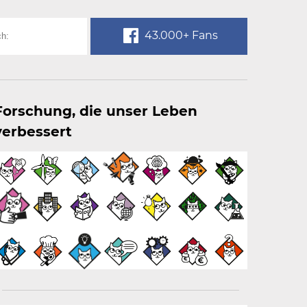
43.000+ Fans
Forschung, die unser Leben
verbessert