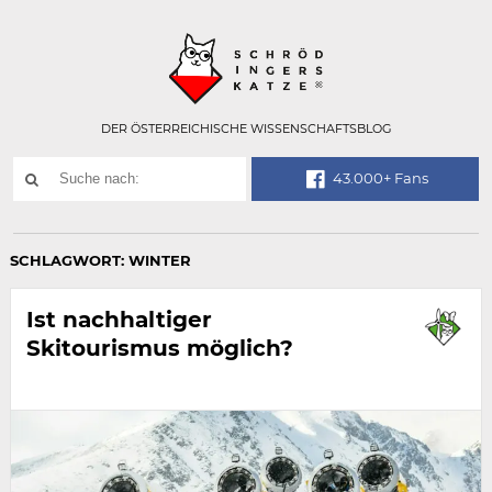
Technisch
SCHRÖDINGER
notwendiges
Feld
für
Recaptcha,
bitte
DER ÖSTERREICHISCHE WISSENSCHAFTSBLOG
ignorieren.
Suchwort
43.000+ Fans
SUCHE
NACH:
SCHLAGWORT:
WINTER
Ist nachhaltiger
Skitourismus möglich?