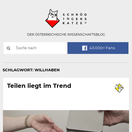
Technisch
SCHRÖDINGER
notwendiges
Feld
für
Recaptcha,
bitte
DER ÖSTERREICHISCHE WISSENSCHAFTSBLOG
ignorieren.
Suchwort
43.000+ Fans
SUCHE
NACH:
SCHLAGWORT:
WILLHABEN
Teilen liegt im Trend