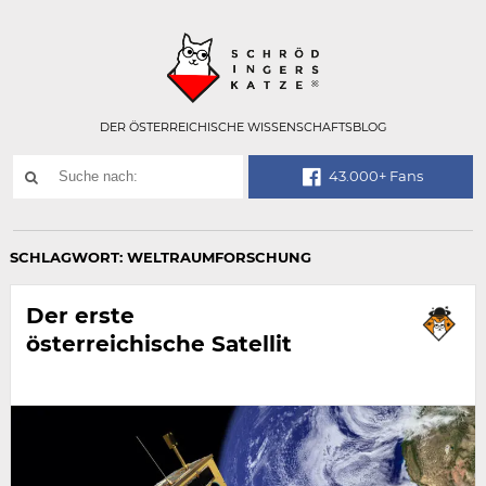
Technisch
SCHRÖDINGER
notwendiges
Feld
für
Recaptcha,
bitte
DER ÖSTERREICHISCHE WISSENSCHAFTSBLOG
ignorieren.
Suchwort
43.000+ Fans
SUCHE
NACH:
SCHLAGWORT:
WELTRAUMFORSCHUNG
Der erste
österreichische Satellit