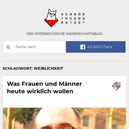
Technisch
SCHRÖDINGER
notwendiges
Feld
für
Recaptcha,
bitte
DER ÖSTERREICHISCHE WISSENSCHAFTSBLOG
ignorieren.
Suchwort
43.000+ Fans
SUCHE
NACH:
SCHLAGWORT:
WEIBLICHKEIT
Was Frauen und Männer
heute wirklich wollen