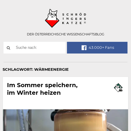
Technisch
SCHRÖDINGER
notwendiges
Feld
für
Recaptcha,
bitte
DER ÖSTERREICHISCHE WISSENSCHAFTSBLOG
ignorieren.
Suchwort
43.000+ Fans
SUCHE
NACH:
SCHLAGWORT:
WÄRMEENERGIE
Im Sommer speichern,
im Winter heizen