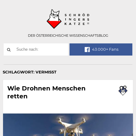
Technisch
SCHRÖDINGER
notwendiges
Feld
für
Recaptcha,
bitte
DER ÖSTERREICHISCHE WISSENSCHAFTSBLOG
ignorieren.
Suchwort
43.000+ Fans
SUCHE
NACH:
SCHLAGWORT:
VERMISST
Wie Drohnen Menschen
retten