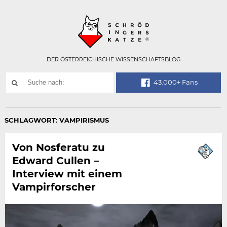
Technisch
SCHRÖDINGER
notwendiges
Feld
für
Recaptcha,
bitte
DER ÖSTERREICHISCHE WISSENSCHAFTSBLOG
ignorieren.
Suchwort
43.000+ Fans
SUCHE
NACH:
SCHLAGWORT:
VAMPIRISMUS
Von Nosferatu zu
Edward Cullen –
Interview mit einem
Vampirforscher