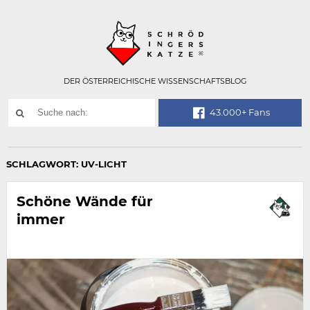
Technisch
SCHRÖDINGER
notwendiges
Feld
für
Recaptcha,
bitte
DER ÖSTERREICHISCHE WISSENSCHAFTSBLOG
ignorieren.
Suchwort
43.000+ Fans
SUCHE
NACH:
SCHLAGWORT:
UV-LICHT
Schöne Wände für
immer