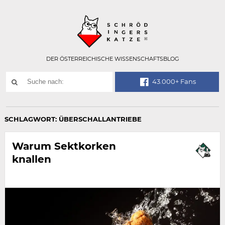
Technisch
SCHRÖDINGER
notwendiges
Feld
für
Recaptcha,
bitte
DER ÖSTERREICHISCHE WISSENSCHAFTSBLOG
ignorieren.
Suchwort
43.000+ Fans
SUCHE
NACH:
SCHLAGWORT:
ÜBERSCHALLANTRIEBE
Warum Sektkorken
knallen