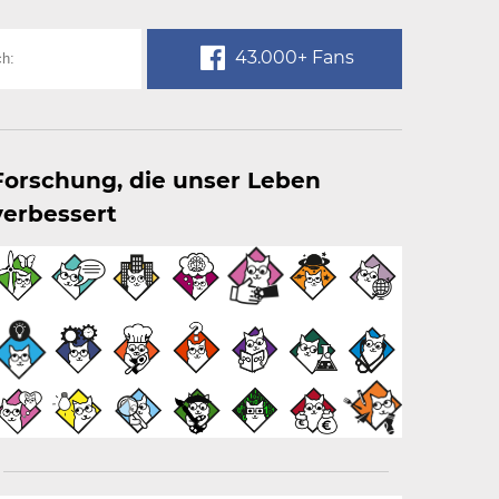
43.000+ Fans
Forschung, die unser Leben
verbessert