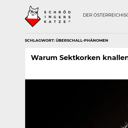
Technisch
SCHRÖDINGERS K
notwendiges
Feld
DER ÖSTERREICHI
für
Recaptcha,
bitte
ignorieren.
SCHLAGWORT:
ÜBERSCHALL-PHÄNOMEN
Warum Sektkorken knalle