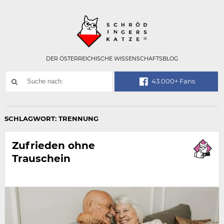
Technisch
SCHRÖDINGER
notwendiges
Feld
für
Recaptcha,
bitte
DER ÖSTERREICHISCHE WISSENSCHAFTSBLOG
ignorieren.
Suchwort
43.000+ Fans
SUCHE
NACH:
SCHLAGWORT:
TRENNUNG
Zufrieden ohne
Trauschein