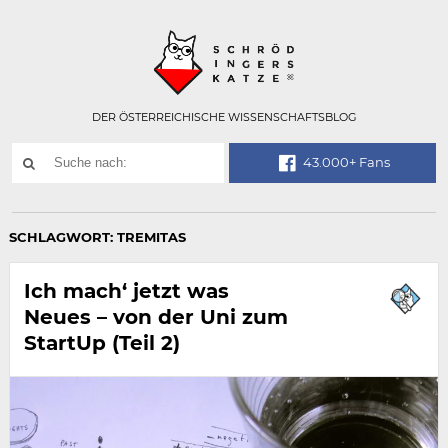
Technisch
SCHRÖDINGER
notwendiges
Feld
für
Recaptcha,
bitte
DER ÖSTERREICHISCHE WISSENSCHAFTSBLOG
ignorieren.
Suchwort
43.000+ Fans
SUCHE
NACH:
SCHLAGWORT:
TREMITAS
Ich mach‘ jetzt was
Neues – von der Uni zum
StartUp (Teil 2)