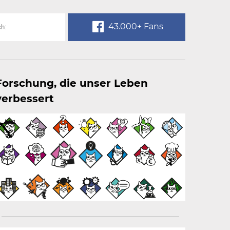
43.000+ Fans
Forschung, die unser Leben
verbessert