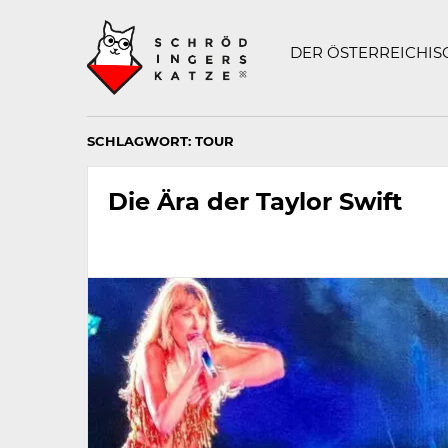
Technisch
SCHRÖDINGERS K
notwendiges
Feld
DER ÖSTERREICHI
für
Recaptcha,
bitte
ignorieren.
SCHLAGWORT:
TOUR
Die Ära der Taylor Swift