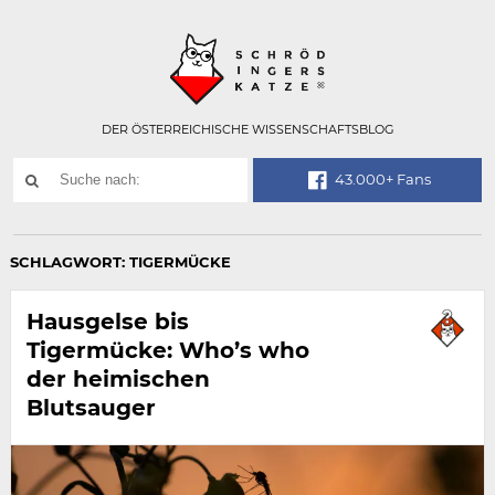
Technisch
SCHRÖDINGER
notwendiges
Feld
für
Recaptcha,
bitte
DER ÖSTERREICHISCHE WISSENSCHAFTSBLOG
ignorieren.
Suchwort
43.000+ Fans
SUCHE
NACH:
SCHLAGWORT:
TIGERMÜCKE
Hausgelse bis
Tigermücke: Who’s who
der heimischen
Blutsauger