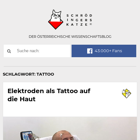
Technisch
SCHRÖDINGER
notwendiges
Feld
für
Recaptcha,
bitte
DER ÖSTERREICHISCHE WISSENSCHAFTSBLOG
ignorieren.
Suchwort
43.000+ Fans
SUCHE
NACH:
SCHLAGWORT:
TATTOO
Elektroden als Tattoo auf
die Haut