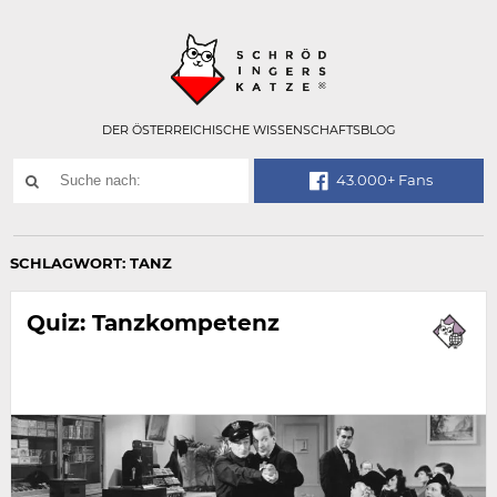
Technisch
SCHRÖDINGER
notwendiges
Feld
für
Recaptcha,
bitte
DER ÖSTERREICHISCHE WISSENSCHAFTSBLOG
ignorieren.
Suchwort
43.000+ Fans
SUCHE
NACH:
SCHLAGWORT:
TANZ
Quiz: Tanzkompetenz