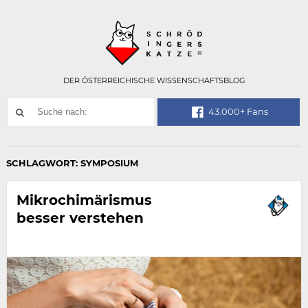
Technisch
SCHRÖDINGER
notwendiges
Feld
für
Recaptcha,
bitte
DER ÖSTERREICHISCHE WISSENSCHAFTSBLOG
ignorieren.
Suchwort
43.000+ Fans
SUCHE
NACH:
SCHLAGWORT:
SYMPOSIUM
Mikrochimärismus
besser verstehen