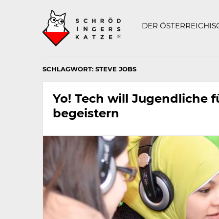
Technisch
SCHRÖDINGERS K
notwendiges
Feld
DER ÖSTERREICHI
für
Recaptcha,
bitte
ignorieren.
SCHLAGWORT:
STEVE JOBS
Yo! Tech will Jugendliche 
begeistern