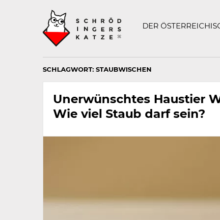
Technisch
SCHRÖDINGERS K
notwendiges
Feld
DER ÖSTERREICHI
für
Recaptcha,
bitte
ignorieren.
SCHLAGWORT:
STAUBWISCHEN
Unerwünschtes Haustier W
Wie viel Staub darf sein?