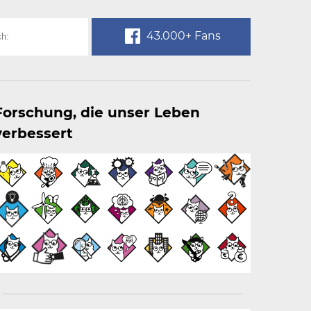
43.000+ Fans
Forschung, die unser Leben
verbessert