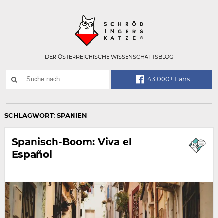
Technisch
SCHRÖDINGER
notwendiges
Feld
für
Recaptcha,
bitte
DER ÖSTERREICHISCHE WISSENSCHAFTSBLOG
ignorieren.
Suchwort
43.000+ Fans
SUCHE
NACH:
SCHLAGWORT:
SPANIEN
Spanisch-Boom: Viva el
Español