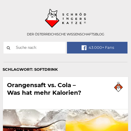
Technisch
SCHRÖDINGER
notwendiges
Feld
für
Recaptcha,
bitte
DER ÖSTERREICHISCHE WISSENSCHAFTSBLOG
ignorieren.
Suchwort
43.000+ Fans
SUCHE
NACH:
SCHLAGWORT:
SOFTDRINK
Orangensaft vs. Cola –
Was hat mehr Kalorien?