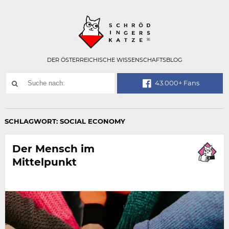
Technisch
SCHRÖDINGER
notwendiges
Feld
für
Recaptcha,
bitte
DER ÖSTERREICHISCHE WISSENSCHAFTSBLOG
ignorieren.
Suchwort
43.000+ Fans
SUCHE
NACH:
SCHLAGWORT:
SOCIAL ECONOMY
Der Mensch im
Mittelpunkt