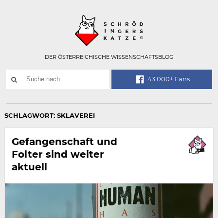
Technisch
SCHRÖDINGER
notwendiges
Feld
für
Recaptcha,
bitte
DER ÖSTERREICHISCHE WISSENSCHAFTSBLOG
ignorieren.
Suchwort
43.000+ Fans
SUCHE
NACH:
SCHLAGWORT:
SKLAVEREI
Gefangenschaft und
Folter sind weiter
aktuell