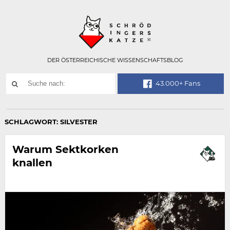
Technisch
SCHRÖDINGER
notwendiges
Feld
für
Recaptcha,
bitte
DER ÖSTERREICHISCHE WISSENSCHAFTSBLOG
ignorieren.
Suchwort
43.000+ Fans
SUCHE
NACH:
SCHLAGWORT:
SILVESTER
Warum Sektkorken
knallen