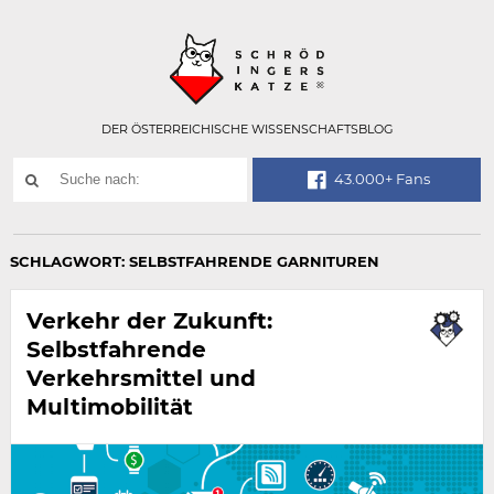
Technisch
SCHRÖDINGER
notwendiges
Feld
für
Recaptcha,
bitte
DER ÖSTERREICHISCHE WISSENSCHAFTSBLOG
ignorieren.
Suchwort
43.000+ Fans
SUCHE
NACH:
SCHLAGWORT:
SELBSTFAHRENDE GARNITUREN
Verkehr der Zukunft:
Selbstfahrende
Verkehrsmittel und
Multimobilität