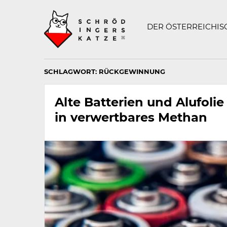
Technisch
SCHRÖDINGERS K
notwendiges
Feld
DER ÖSTERREICHI
für
Recaptcha,
bitte
ignorieren.
SCHLAGWORT:
RÜCKGEWINNUNG
Alte Batterien und Alufoli
in verwertbares Methan