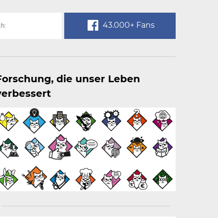
43.000+ Fans
Forschung, die unser Leben
verbessert