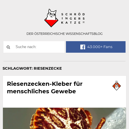
Technisch
SCHRÖDINGER
notwendiges
Feld
für
Recaptcha,
bitte
DER ÖSTERREICHISCHE WISSENSCHAFTSBLOG
ignorieren.
Suchwort
43.000+ Fans
SUCHE
NACH:
SCHLAGWORT:
RIESENZECKE
Riesenzecken-Kleber für
menschliches Gewebe