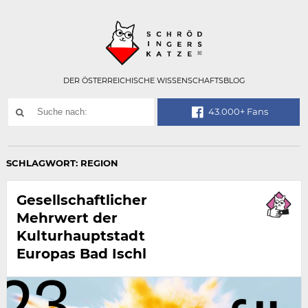
Technisch
SCHRÖDINGER
notwendiges
Feld
für
Recaptcha,
bitte
DER ÖSTERREICHISCHE WISSENSCHAFTSBLOG
ignorieren.
Suchwort
43.000+ Fans
SUCHE
NACH:
SCHLAGWORT:
REGION
Gesellschaftlicher
Mehrwert der
Kulturhauptstadt
Europas Bad Ischl