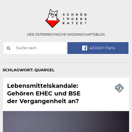
Technisch
SCHRÖDINGER
notwendiges
Feld
für
Recaptcha,
bitte
DER ÖSTERREICHISCHE WISSENSCHAFTSBLOG
ignorieren.
Suchwort
43.000+ Fans
SUCHE
NACH:
SCHLAGWORT:
QUARGEL
Lebensmittelskandale:
Gehören EHEC und BSE
der Vergangenheit an?