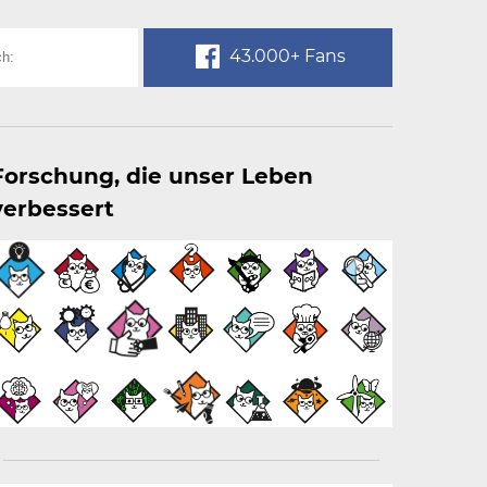
43.000+ Fans
Forschung, die unser Leben
verbessert