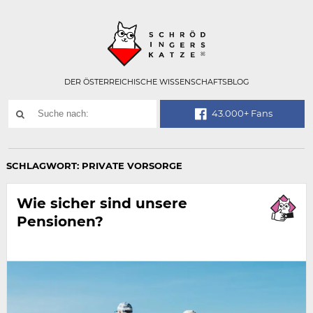
Technisch
SCHRÖDINGER
notwendiges
Feld
für
Recaptcha,
bitte
DER ÖSTERREICHISCHE WISSENSCHAFTSBLOG
ignorieren.
Suchwort
43.000+ Fans
SUCHE
NACH:
SCHLAGWORT:
PRIVATE VORSORGE
Wie sicher sind unsere
Pensionen?