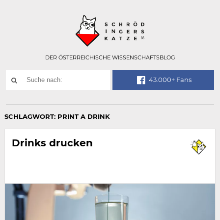
Technisch
SCHRÖDINGER
notwendiges
Feld
für
Recaptcha,
bitte
DER ÖSTERREICHISCHE WISSENSCHAFTSBLOG
ignorieren.
Suchwort
43.000+ Fans
SUCHE
NACH:
SCHLAGWORT:
PRINT A DRINK
Drinks drucken