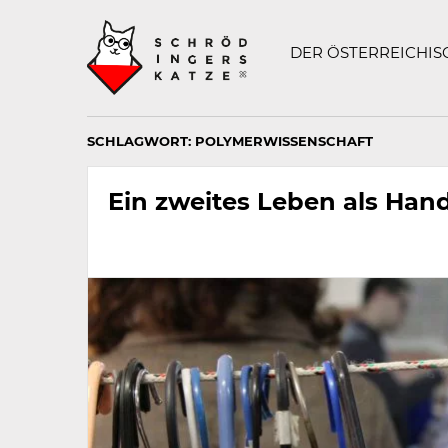
Technisch
SCHRÖDINGERS K
notwendiges
Feld
DER ÖSTERREICHI
für
Recaptcha,
bitte
ignorieren.
SCHLAGWORT:
POLYMERWISSENSCHAFT
Ein zweites Leben als Han