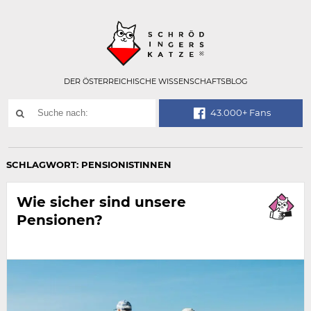
Technisch
SCHRÖDINGER
notwendiges
Feld
für
Recaptcha,
bitte
DER ÖSTERREICHISCHE WISSENSCHAFTSBLOG
ignorieren.
Suchwort
43.000+ Fans
SUCHE
NACH:
SCHLAGWORT:
PENSIONISTINNEN
Wie sicher sind unsere
Pensionen?