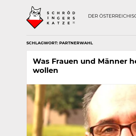
Technisch
SCHRÖDINGERS K
notwendiges
Feld
DER ÖSTERREICHI
für
Recaptcha,
bitte
ignorieren.
SCHLAGWORT:
PARTNERWAHL
Was Frauen und Männer he
wollen