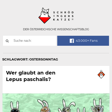
Technisch
SCHRÖDINGER
notwendiges
Feld
für
Recaptcha,
bitte
DER ÖSTERREICHISCHE WISSENSCHAFTSBLOG
ignorieren.
Suchwort
43.000+ Fans
SUCHE
NACH:
SCHLAGWORT:
OSTERSONNTAG
Wer glaubt an den
Lepus paschalis?