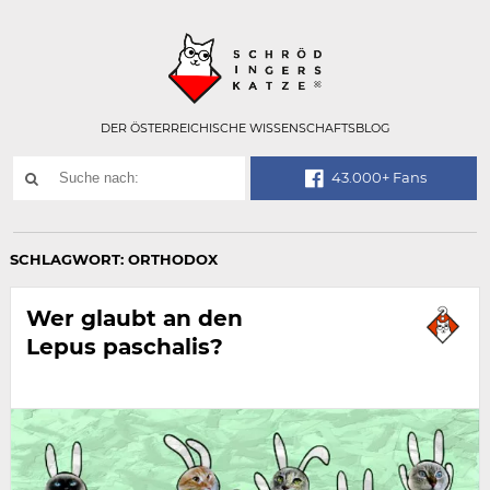
Technisch
SCHRÖDINGER
notwendiges
Feld
für
Recaptcha,
bitte
DER ÖSTERREICHISCHE WISSENSCHAFTSBLOG
ignorieren.
Suchwort
43.000+ Fans
SUCHE
NACH:
SCHLAGWORT:
ORTHODOX
Wer glaubt an den
Lepus paschalis?