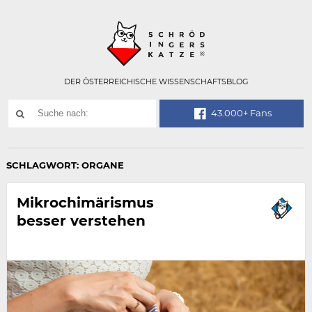
Technisch
SCHRÖDINGER
notwendiges
Feld
für
Recaptcha,
bitte
DER ÖSTERREICHISCHE WISSENSCHAFTSBLOG
ignorieren.
Suchwort
43.000+ Fans
SUCHE
NACH:
SCHLAGWORT:
ORGANE
Mikrochimärismus
besser verstehen