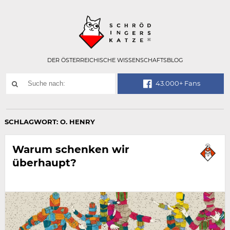
Technisch
SCHRÖDINGER
notwendiges
Feld
für
Recaptcha,
bitte
DER ÖSTERREICHISCHE WISSENSCHAFTSBLOG
ignorieren.
Suchwort
43.000+ Fans
SUCHE
NACH:
SCHLAGWORT:
O. HENRY
Warum schenken wir
überhaupt?