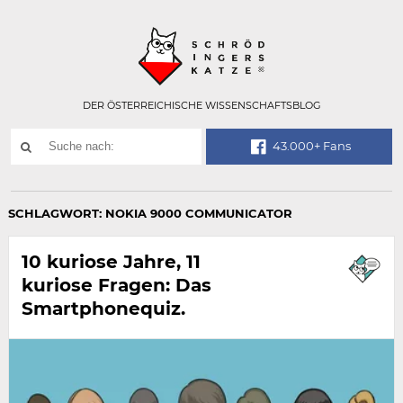
Technisch
SCHRÖDINGER
notwendiges
Feld
für
Recaptcha,
bitte
DER ÖSTERREICHISCHE WISSENSCHAFTSBLOG
ignorieren.
Suchwort
43.000+ Fans
SUCHE
NACH:
SCHLAGWORT:
NOKIA 9000 COMMUNICATOR
10 kuriose Jahre, 11
kuriose Fragen: Das
Smartphonequiz.