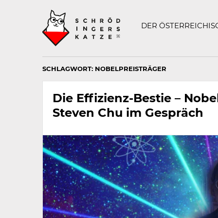
Technisch
SCHRÖDINGERS K
notwendiges
Feld
DER ÖSTERREICHI
für
Recaptcha,
bitte
ignorieren.
SCHLAGWORT:
NOBELPREISTRÄGER
Die Effizienz-Bestie – Nobe
Steven Chu im Gespräch