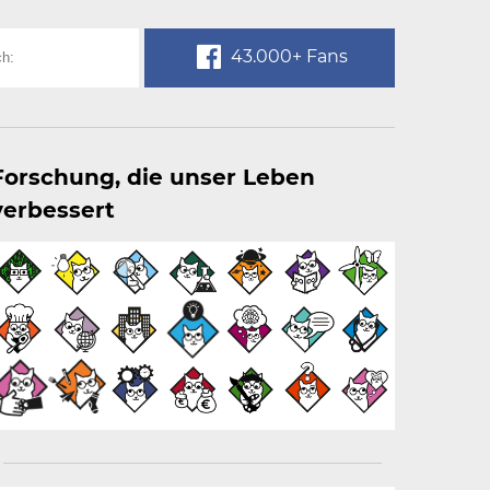
43.000+ Fans
Forschung, die unser Leben
verbessert