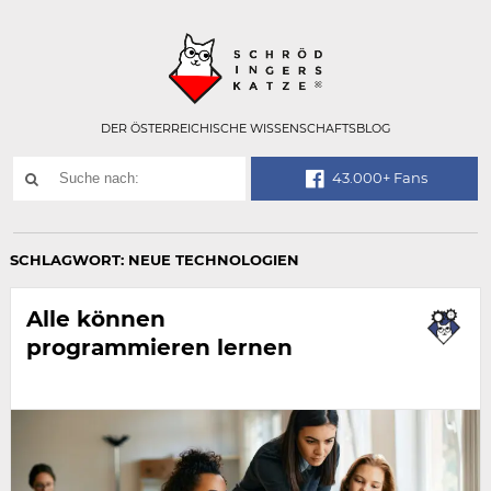
Technisch
SCHRÖDINGER
notwendiges
Feld
für
Recaptcha,
bitte
DER ÖSTERREICHISCHE WISSENSCHAFTSBLOG
ignorieren.
Suchwort
43.000+ Fans
SUCHE
NACH:
SCHLAGWORT:
NEUE TECHNOLOGIEN
Alle können
programmieren lernen