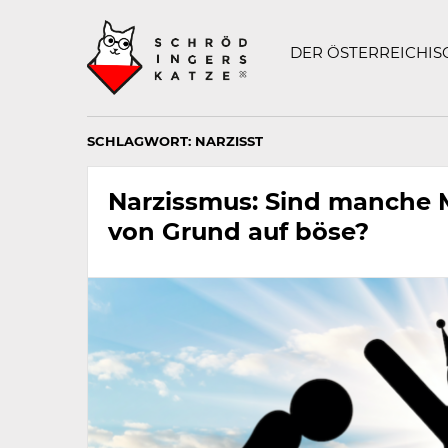
Technisch
SCHRÖDINGERS K
notwendiges
Feld
DER ÖSTERREICHI
für
Recaptcha,
bitte
ignorieren.
SCHLAGWORT:
NARZISST
Narzissmus: Sind manche
von Grund auf böse?