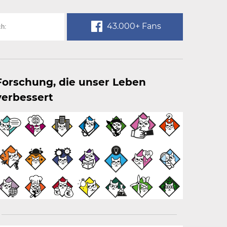
43.000+ Fans
Forschung, die unser Leben
verbessert