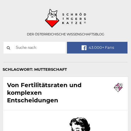
Technisch
SCHRÖDINGER
notwendiges
Feld
für
Recaptcha,
bitte
DER ÖSTERREICHISCHE WISSENSCHAFTSBLOG
ignorieren.
Suchwort
43.000+ Fans
SUCHE
NACH:
SCHLAGWORT:
MUTTERSCHAFT
Von Fertilitätsraten und
komplexen
Entscheidungen