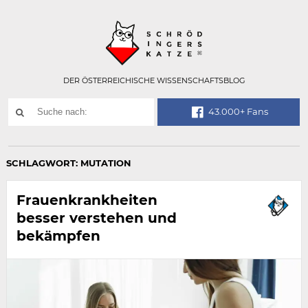
Technisch
SCHRÖDINGER
notwendiges
Feld
für
Recaptcha,
bitte
DER ÖSTERREICHISCHE WISSENSCHAFTSBLOG
ignorieren.
Suchwort
43.000+ Fans
SUCHE
NACH:
SCHLAGWORT:
MUTATION
Frauenkrankheiten
besser verstehen und
bekämpfen